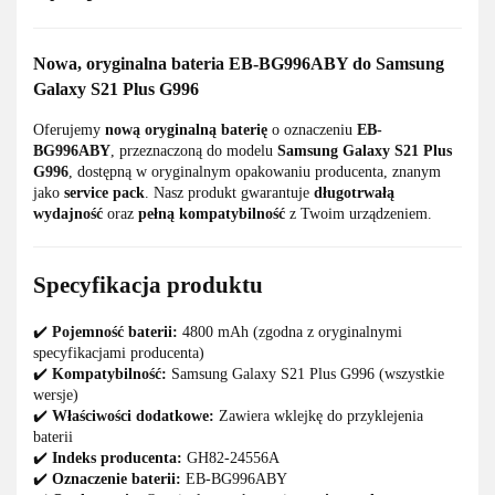
Nowa, oryginalna bateria EB-BG996ABY do Samsung
Galaxy S21 Plus G996
Oferujemy
nową oryginalną baterię
o oznaczeniu
EB-
BG996ABY
, przeznaczoną do modelu
Samsung Galaxy S21 Plus
G996
, dostępną w oryginalnym opakowaniu producenta, znanym
jako
service pack
. Nasz produkt gwarantuje
długotrwałą
wydajność
oraz
pełną kompatybilność
z Twoim urządzeniem.
Specyfikacja produktu
✔️
Pojemność baterii:
4800 mAh (zgodna z oryginalnymi
specyfikacjami producenta)
✔️
Kompatybilność:
Samsung Galaxy S21 Plus G996 (wszystkie
wersje)
✔️
Właściwości dodatkowe:
Zawiera wklejkę do przyklejenia
baterii
✔️
Indeks producenta:
GH82-24556A
✔️
Oznaczenie baterii:
EB-BG996ABY