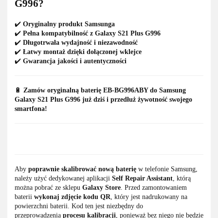
G996?
✔️
Oryginalny produkt Samsunga
✔️
Pełna kompatybilność z Galaxy S21 Plus G996
✔️
Długotrwała wydajność i niezawodność
✔️
Łatwy montaż dzięki dołączonej wklejce
✔️
Gwarancja jakości i autentyczności
🔋
Zamów oryginalną baterię EB-BG996ABY do Samsung
Galaxy S21 Plus G996 już dziś i przedłuż żywotność swojego
smartfona!
Aby
poprawnie skalibrować nową baterię
w telefonie Samsung,
należy użyć dedykowanej aplikacji
Self Repair Assistant
, którą
można pobrać ze sklepu
Galaxy Store
. Przed zamontowaniem
baterii
wykonaj zdjęcie kodu QR
, który jest nadrukowany na
powierzchni baterii. Kod ten jest niezbędny do
przeprowadzenia
procesu kalibracji
, ponieważ bez niego nie będzie