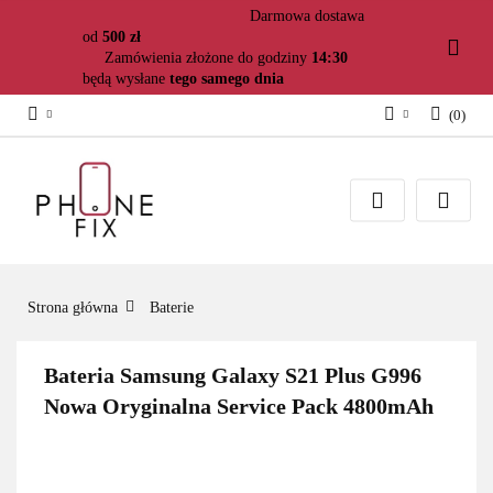
Darmowa dostawa
od
500 zł
Zamówienia złożone do godziny
14:30
będą wysłane
tego samego dnia
(
0
)
Zaloguj się
Załóż konto
Dodaj zgłoszenie
Zgody cookies
Strona główna
Baterie
Bateria Samsung Galaxy S21 Plus G996
Nowa Oryginalna Service Pack 4800mAh