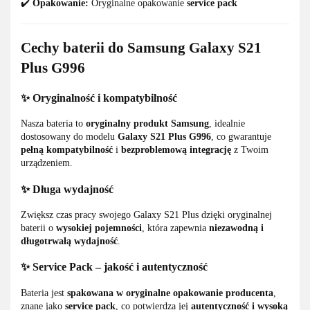
✔️
Opakowanie:
Oryginalne opakowanie
service pack
Cechy baterii do Samsung Galaxy S21
Plus G996
✨ Oryginalność i kompatybilność
Nasza bateria to
oryginalny produkt Samsung
, idealnie
dostosowany do modelu
Galaxy S21 Plus G996
, co gwarantuje
pełną kompatybilność
i
bezproblemową integrację
z Twoim
urządzeniem.
✨ Długa wydajność
Zwiększ czas pracy swojego Galaxy S21 Plus dzięki oryginalnej
baterii o
wysokiej pojemności
, która zapewnia
niezawodną i
długotrwałą wydajność
.
✨ Service Pack – jakość i autentyczność
Bateria jest
spakowana w oryginalne opakowanie producenta
,
znane jako
service pack
, co potwierdza jej
autentyczność i wysoką