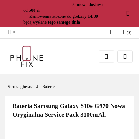
Darmowa dostawa
od
500 zł
Zamówienia złożone do godziny
14:30
będą wysłane
tego samego dnia
(
0
)
Zaloguj się
Załóż konto
Dodaj zgłoszenie
Zgody cookies
Strona główna
Baterie
Bateria Samsung Galaxy S10e G970 Nowa
Oryginalna Service Pack 3100mAh