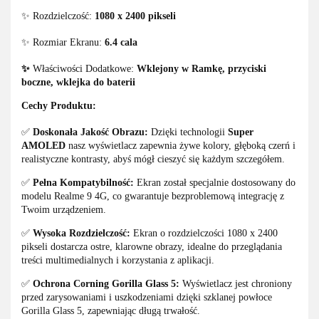
✨ Rozdzielczość:
1080 x 2400 pikseli
✨ Rozmiar Ekranu:
6.4 cala
✨
Właściwości Dodatkowe:
Wklejony w Ramkę, przyciski
boczne, wklejka do baterii
Cechy Produktu:
✅
Doskonała Jakość Obrazu:
Dzięki technologii
Super
AMOLED
nasz wyświetlacz zapewnia żywe kolory, głęboką czerń i
realistyczne kontrasty, abyś mógł cieszyć się każdym szczegółem.
✅
Pełna Kompatybilność:
Ekran został specjalnie dostosowany do
modelu Realme 9 4G, co gwarantuje bezproblemową integrację z
Twoim urządzeniem.
✅
Wysoka Rozdzielczość:
Ekran o rozdzielczości 1080 x 2400
pikseli dostarcza ostre, klarowne obrazy, idealne do przeglądania
treści multimedialnych i korzystania z aplikacji.
✅
Ochrona Corning Gorilla Glass 5:
Wyświetlacz jest chroniony
przed zarysowaniami i uszkodzeniami dzięki szklanej powłoce
Gorilla Glass 5, zapewniając długą trwałość.