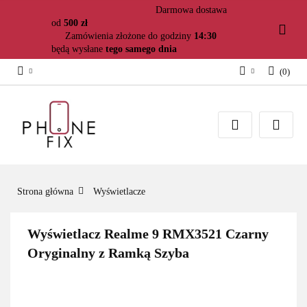
Darmowa dostawa
od
500 zł
Zamówienia złożone do godziny
14:30
będą wysłane
tego samego dnia
(
0
)
Zaloguj się
Załóż konto
Dodaj zgłoszenie
Zgody cookies
Strona główna
Wyświetlacze
Wyświetlacz Realme 9 RMX3521 Czarny
Oryginalny z Ramką Szyba