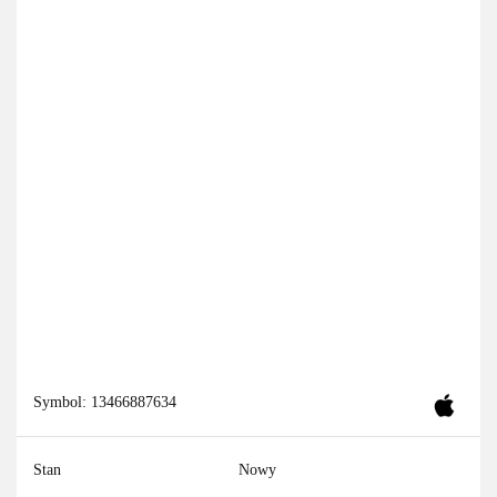
Symbol:
13466887634
Stan
Nowy