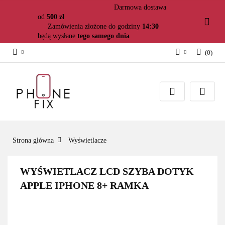
Darmowa dostawa
od
500 zł
Zamówienia złożone do godziny
14:30
będą wysłane
tego samego dnia
(
0
)
Zaloguj się
Załóż konto
Dodaj zgłoszenie
Zgody cookies
Strona główna
Wyświetlacze
WYŚWIETLACZ LCD SZYBA DOTYK
APPLE IPHONE 8+ RAMKA