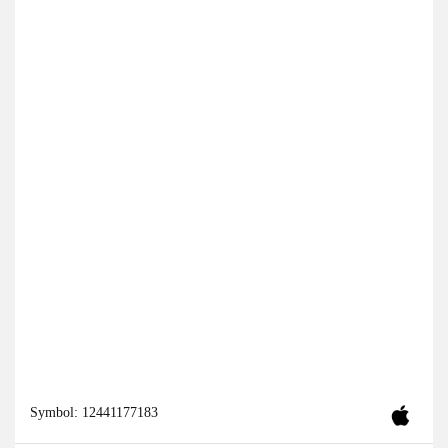
Symbol:
12441177183