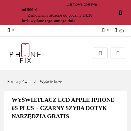
Darmowa dostawa
od
500 zł
Zamówienia złożone do godziny
14:30
będą wysłane
tego samego dnia
(
0
)
Zaloguj się
Załóż konto
Dodaj zgłoszenie
Zgody cookies
Strona główna
Wyświetlacze
WYŚWIETLACZ LCD APPLE IPHONE
6S PLUS + CZARNY SZYBA DOTYK
NARZĘDZIA GRATIS