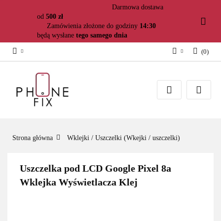
Darmowa dostawa
od
500 zł
Zamówienia złożone do godziny
14:30
będą wysłane
tego samego dnia
(
0
)
Zaloguj się
Załóż konto
Dodaj zgłoszenie
Zgody cookies
Strona główna
Wklejki / Uszczelki (Wkejki / uszczelki)
Uszczelka pod LCD Google Pixel 8a
Wklejka Wyświetlacza Klej