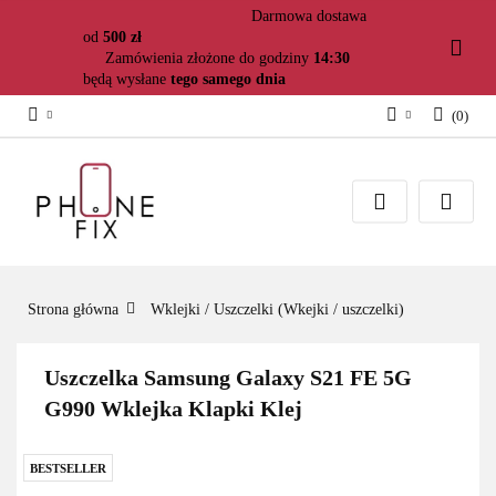
Darmowa dostawa
od
500 zł
Zamówienia złożone do godziny
14:30
będą wysłane
tego samego dnia
(
0
)
Zaloguj się
Załóż konto
Dodaj zgłoszenie
Zgody cookies
Strona główna
Wklejki / Uszczelki (Wkejki / uszczelki)
Uszczelka Samsung Galaxy S21 FE 5G
G990 Wklejka Klapki Klej
BESTSELLER