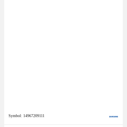
Symbol:
14967209111