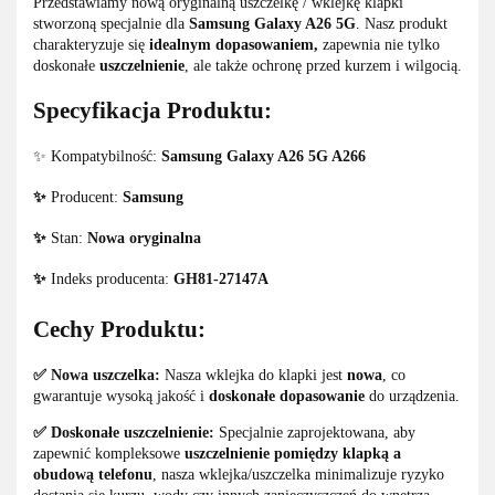
Przedstawiamy nową oryginalną uszczelkę / wklejkę klapki
stworzoną specjalnie dla
Samsung Galaxy A26 5G
. Nasz produkt
charakteryzuje się
idealnym dopasowaniem,
zapewnia nie tylko
doskonałe
uszczelnienie
, ale także ochronę przed kurzem i wilgocią.
Specyfikacja Produktu:
✨ Kompatybilność:
Samsung Galaxy A26 5G A266
✨
Producent:
Samsung
✨
Stan:
Nowa oryginalna
✨
Indeks producenta:
GH81-27147A
Cechy Produktu:
✅ Nowa uszczelka:
Nasza wklejka do klapki jest
nowa
, co
gwarantuje wysoką jakość i
doskonałe dopasowanie
do urządzenia.
✅ Doskonałe uszczelnienie:
Specjalnie zaprojektowana, aby
zapewnić kompleksowe
uszczelnienie pomiędzy klapką a
obudową telefonu
, nasza wklejka/uszczelka minimalizuje ryzyko