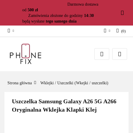
Darmowa dostawa
od
500 zł
Zamówienia złożone do godziny
14:30
będą wysłane
tego samego dnia
(
0
)
Zaloguj się
Załóż konto
Dodaj zgłoszenie
Zgody cookies
Strona główna
Wklejki / Uszczelki (Wkejki / uszczelki)
Uszczelka Samsung Galaxy A26 5G A266
Oryginalna Wklejka Klapki Klej