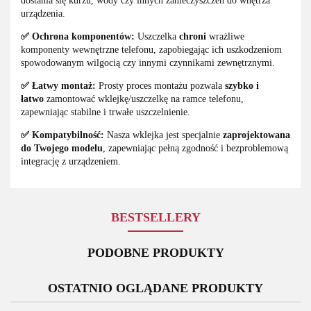
dostania się kurzu, wody czy innych zanieczyszczeń do wnętrza
urządzenia.
✅ Ochrona komponentów:
Uszczelka
chroni
wrażliwe
komponenty wewnętrzne telefonu, zapobiegając ich uszkodzeniom
spowodowanym wilgocią czy innymi czynnikami zewnętrznymi.
✅ Łatwy montaż:
Prosty proces montażu pozwala
szybko i
łatwo
zamontować wklejkę/uszczelkę na ramce telefonu,
zapewniając stabilne i trwałe uszczelnienie.
✅ Kompatybilność:
Nasza wklejka jest specjalnie
zaprojektowana
do Twojego modelu
, zapewniając pełną zgodność i bezproblemową
integrację z urządzeniem.
BESTSELLERY
PODOBNE PRODUKTY
OSTATNIO OGLĄDANE PRODUKTY