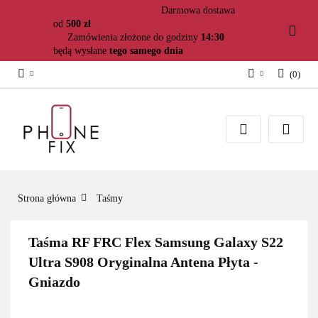
Darmowa dostawa
od
500 zł
Zamówienia złożone do godziny
14:30
będą wysłane
tego samego dnia
(
0
)
Zaloguj się
Załóż konto
Dodaj zgłoszenie
Zgody cookies
Strona główna
Taśmy
Taśma RF FRC Flex Samsung Galaxy S22
Ultra S908 Oryginalna Antena Płyta -
Gniazdo