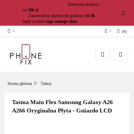
Darmowa dostawa
od
500 zł
Zamówienia złożone do godziny
14:30
będą wysłane
tego samego dnia
(
0
)
Zaloguj się
Załóż konto
Dodaj zgłoszenie
Zgody cookies
Strona główna
Taśmy
Taśma Main Flex Samsung Galaxy A26
A266 Oryginalna Płyta - Gniazdo LCD