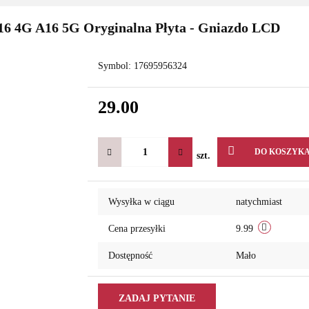
6 4G A16 5G Oryginalna Płyta - Gniazdo LCD
Symbol:
17695956324
29.00
DO KOSZYK
szt.
Wysyłka w ciągu
natychmiast
Cena przesyłki
9.99
Dostępność
Mało
ZADAJ PYTANIE