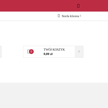
WOŚCI
Strefa klienta
Zaloguj się
Załóż konto
Dodaj zgłoszenie
Zgody cookies
TWÓJ KOSZYK
0
0,00 zł
OŚCI
AKCESORIA
NARZĘDZIA