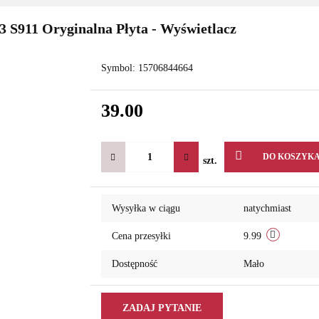
 S911 Oryginalna Płyta - Wyświetlacz
Symbol:
15706844664
39.00
DO KOSZYK
szt.
Wysyłka w ciągu
natychmiast
Cena przesyłki
9.99
Dostępność
Mało
ZADAJ PYTANIE