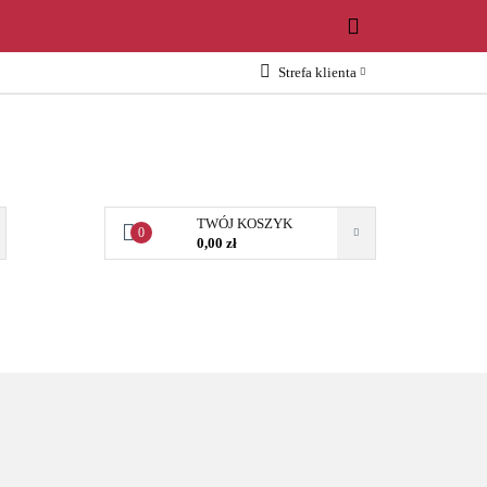
WOŚCI
Strefa klienta
Zaloguj się
Załóż konto
Dodaj zgłoszenie
Zgody cookies
TWÓJ KOSZYK
0
0,00 zł
OŚCI
AKCESORIA
NARZĘDZIA