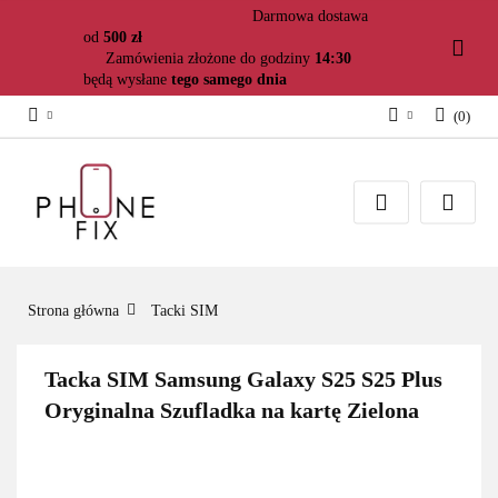
Darmowa dostawa
od
500 zł
Zamówienia złożone do godziny
14:30
będą wysłane
tego samego dnia
(
0
)
Zaloguj się
Załóż konto
Dodaj zgłoszenie
Zgody cookies
Strona główna
Tacki SIM
Tacka SIM Samsung Galaxy S25 S25 Plus
Oryginalna Szufladka na kartę Zielona