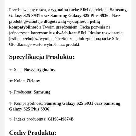
Przedstawiamy
nową, oryginalną tackę SIM
do telefonu
Samsung
Galaxy S25 S931 oraz Samsung Galaxy S25 Plus S936
. Nasz
produkt gwarantuje
długotrwałą wydajność i pełną
kompatybilność
z Twoim urządzeniem. Tacka pozwala na
jednoczesne
korzystanie z dwóch kart SIM.
Idealne rozwiązanie,
jeśli potrzebujesz wymienić uszkodzoną lub zgubioną tackę SIM.
Oto dlaczego warto wybrać nasz produkt:
Specyfikacja Produktu:
✨ Stan:
Nowy oryginalny
✨
Kolor:
Zielony
✨
Producent:
Samsung
✨ Kompatybilność:
Samsung Galaxy S25 S931 oraz Samsung
Galaxy S25 Plus S936
✨ Indeks producenta:
GH98-49874B
Cechy Produktu: