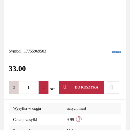
Symbol:
17755969503
33.00
DO KOSZYKA
szt.
Do
Wysyłka w ciągu
natychmiast
przechowa
Cena przesyłki
9.99