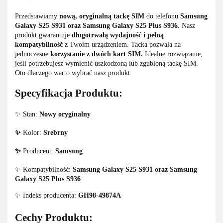
Przedstawiamy
nową, oryginalną tackę SIM
do telefonu
Samsung
Galaxy S25 S931 oraz Samsung Galaxy S25 Plus S936
. Nasz
produkt gwarantuje
długotrwałą wydajność i pełną
kompatybilność
z Twoim urządzeniem. Tacka pozwala na
jednoczesne
korzystanie z dwóch kart SIM.
Idealne rozwiązanie,
jeśli potrzebujesz wymienić uszkodzoną lub zgubioną tackę SIM.
Oto dlaczego warto wybrać nasz produkt:
Specyfikacja Produktu:
✨ Stan:
Nowy oryginalny
✨
Kolor:
Srebrny
✨
Producent:
Samsung
✨ Kompatybilność:
Samsung Galaxy S25 S931 oraz Samsung
Galaxy S25 Plus S936
✨ Indeks producenta:
GH98-49874A
Cechy Produktu: