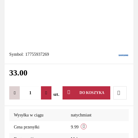
Symbol:
17755937269
33.00
DO KOSZYKA
szt.
Do
Wysyłka w ciągu
natychmiast
przechowa
Cena przesyłki
9.99