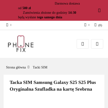
Darmowa dostawa
od
500 zł
Zamówienia złożone do godziny
14:30
będą wysłane
tego samego dnia
(
0
)
Zaloguj się
Załóż konto
Dodaj zgłoszenie
Zgody cookies
Strona główna
Tacki SIM
Tacka SIM Samsung Galaxy S25 S25 Plus
Oryginalna Szufladka na kartę Srebrna