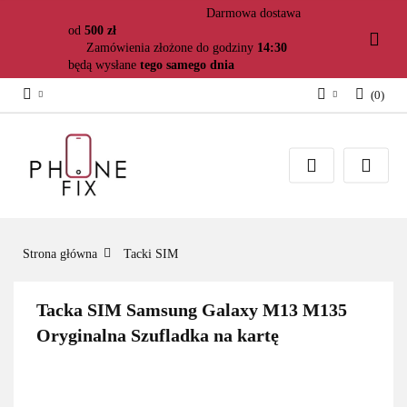
Darmowa dostawa
od
500 zł
Zamówienia złożone do godziny
14:30
będą wysłane
tego samego dnia
(
0
)
Zaloguj się
Załóż konto
Dodaj zgłoszenie
Zgody cookies
Strona główna
Tacki SIM
Tacka SIM Samsung Galaxy M13 M135
Oryginalna Szufladka na kartę