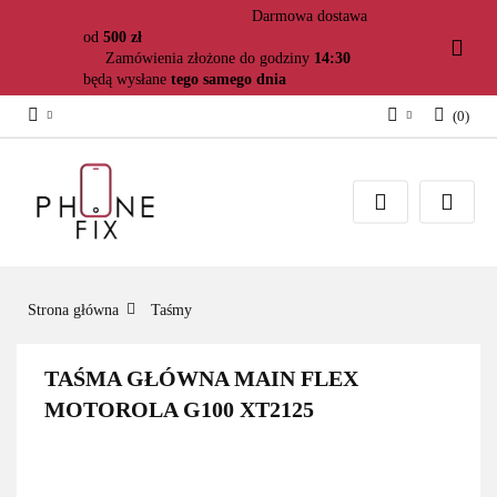
Darmowa dostawa
od
500 zł
Zamówienia złożone do godziny
14:30
będą wysłane
tego samego dnia
(
0
)
Zaloguj się
Załóż konto
Dodaj zgłoszenie
Zgody cookies
Strona główna
Taśmy
TAŚMA GŁÓWNA MAIN FLEX
MOTOROLA G100 XT2125