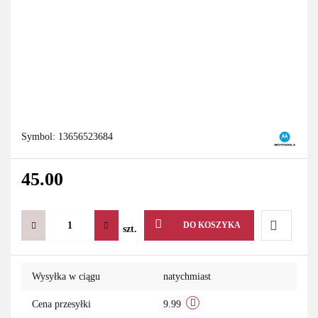
Symbol:
13656523684
45.00
DO KOSZYKA
szt.
Do
Wysyłka w ciągu
natychmiast
przechowa
Cena przesyłki
9.99