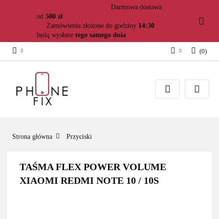
Darmowa dostawa
od
500 zł
Zamówienia złożone do godziny
14:30
będą wysłane
tego samego dnia
(
0
)
Zaloguj się
Załóż konto
Dodaj zgłoszenie
Zgody cookies
Strona główna
Przyciski
TAŚMA FLEX POWER VOLUME
XIAOMI REDMI NOTE 10 / 10S