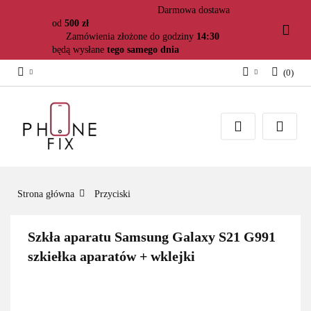
Darmowa dostawa
od
500 zł
Zamówienia złożone do godziny
14:30
będą wysłane
tego samego dnia
(
0
)
Zaloguj się
Załóż konto
Dodaj zgłoszenie
Zgody cookies
Strona główna
Przyciski
Szkła aparatu Samsung Galaxy S21 G991
szkiełka aparatów + wklejki