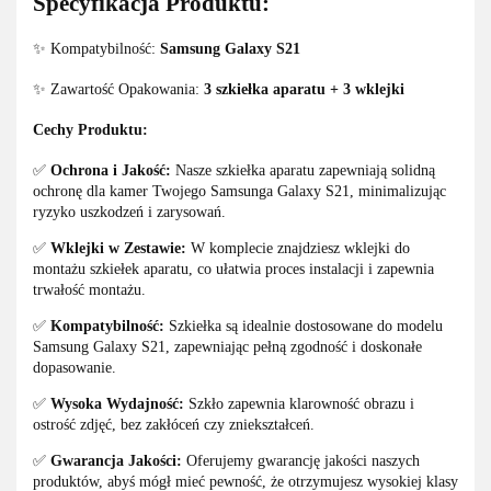
Specyfikacja Produktu:
✨ Kompatybilność:
Samsung Galaxy S21
✨ Zawartość Opakowania:
3 szkiełka
aparatu + 3 wklejki
Cechy Produktu:
✅
Ochrona i Jakość:
Nasze szkiełka aparatu zapewniają solidną
ochronę dla kamer Twojego Samsunga Galaxy S21, minimalizując
ryzyko uszkodzeń i zarysowań.
✅
Wklejki w Zestawie:
W komplecie znajdziesz wklejki do
montażu szkiełek aparatu, co ułatwia proces instalacji i zapewnia
trwałość montażu.
✅
Kompatybilność:
Szkiełka są idealnie dostosowane do modelu
Samsung Galaxy S21, zapewniając pełną zgodność i doskonałe
dopasowanie.
✅
Wysoka Wydajność:
Szkło zapewnia klarowność obrazu i
ostrość zdjęć, bez zakłóceń czy zniekształceń.
✅
Gwarancja Jakości:
Oferujemy gwarancję jakości naszych
produktów, abyś mógł mieć pewność, że otrzymujesz wysokiej klasy