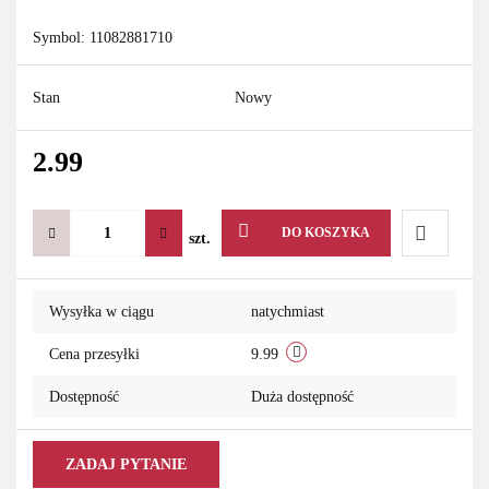
Symbol:
11082881710
Stan
Nowy
2.99
DO KOSZYKA
szt.
Do
Wysyłka w ciągu
natychmiast
przechowa
Cena przesyłki
9.99
Dostępność
Duża dostępność
ZADAJ PYTANIE