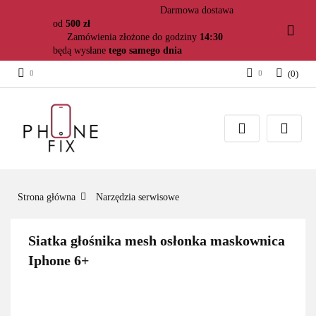
Darmowa dostawa
od
500 zł
Zamówienia złożone do godziny
14:30
będą wysłane
tego samego dnia
(
0
)
Zaloguj się
Załóż konto
Dodaj zgłoszenie
Zgody cookies
Strona główna
Narzędzia serwisowe
Siatka głośnika mesh osłonka maskownica
Iphone 6+