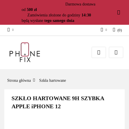
Darmowa dostawa
od
500 zł
Zamówienia złożone do godziny
14:30
będą wysłane
tego samego dnia
(
0
)
Zaloguj się
Załóż konto
Dodaj zgłoszenie
Zgody cookies
Strona główna
Szkła hartowane
SZKŁO HARTOWANE 9H SZYBKA
APPLE iPHONE 12