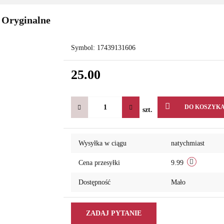
 Oryginalne
Symbol:
17439131606
25.00
DO KOSZYK
szt.
Wysyłka w ciągu
natychmiast
Cena przesyłki
9.99
Dostępność
Mało
ZADAJ PYTANIE