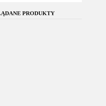
LĄDANE PRODUKTY
Oryginalny
Oryginalny
Wyświetlacz
Wyświetlacz
yświetlacz
Samsung Galaxy
Samsung Galaxy
sung Galaxy
M15 5G M156
S24 Ultra S928
729.00
25 5G A256
199.00
Nowy Oryginalny
175.00
Nowy Service
owy Service
Service Pack Super
Pack Super
Pack Super
AMOLED GH82-
Amoled +
oled GH82-
34683A
wklejki
33215A