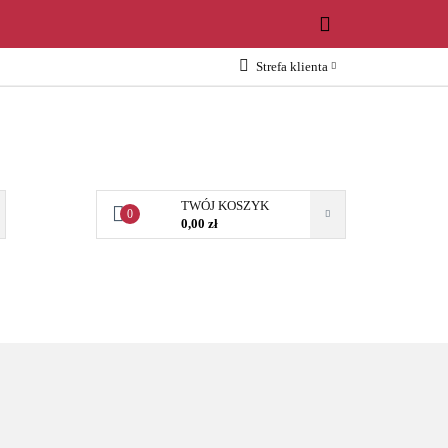
WOŚCI
Strefa klienta
Zaloguj się
Załóż konto
Dodaj zgłoszenie
Zgody cookies
TWÓJ KOSZYK
0
0,00 zł
OŚCI
AKCESORIA
NARZĘDZIA