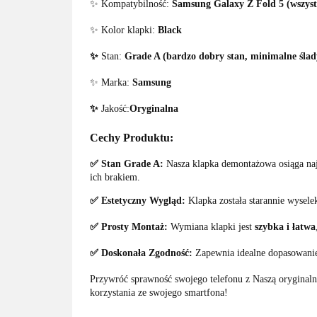
✨ Kompatybilność:
Samsung Galaxy Z Fold 5 (wszyst
✨ Kolor klapki:
Black
✨
Stan:
Grade A (bardzo dobry stan, minimalne ślad
✨ Marka:
Samsung
✨
Jakość:
Oryginalna
Cechy Produktu:
✅ Stan Grade A:
Nasza klapka demontażowa osiąga naj
ich brakiem.
✅ Estetyczny Wygląd:
Klapka została starannie wysele
✅ Prosty Montaż:
Wymiana klapki jest
szybka i łatwa
✅ Doskonała Zgodność:
Zapewnia idealne dopasowanie
Przywróć sprawność swojego telefonu z Naszą oryginaln
korzystania ze swojego smartfona!