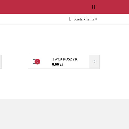
WOŚCI
Strefa klienta
Zaloguj się
Załóż konto
Dodaj zgłoszenie
Zgody cookies
TWÓJ KOSZYK
0
0,00 zł
OŚCI
AKCESORIA
NARZĘDZIA