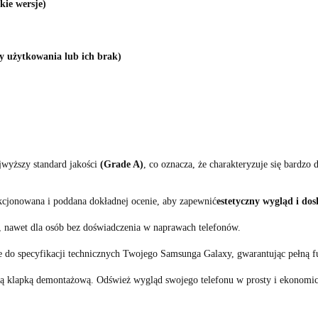
kie wersje)
y użytkowania lub ich brak)
wyższy standard jakości
(Grade A)
, co oznacza, że charakteryzuje się bardz
kcjonowana i poddana dokładnej ocenie, aby zapewnić
estetyczny wygląd i do
, nawet dla osób bez doświadczenia w naprawach telefonów.
 do specyfikacji technicznych Twojego Samsunga Galaxy, gwarantując pełną f
ą klapką demontażową. Odśwież wygląd swojego telefonu w prosty i ekonomicz