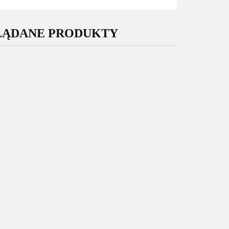
LĄDANE PRODUKTY
Szkło aparatu
Samsung
Oryginalny
Oryginalny
Galaxy S20
Wyświetlacz
Wyświetlacz
FE G780
8.99
Samsung Galaxy
Samsung Galaxy
G781
S24 Ultra S928
729.00
A25 5G A256
199.00
szkiełko
Nowy Service
Nowy Service
obiektywów
Pack Super
Pack Super
wklejka
Amoled + wklejki
Amoled GH82-
33215A