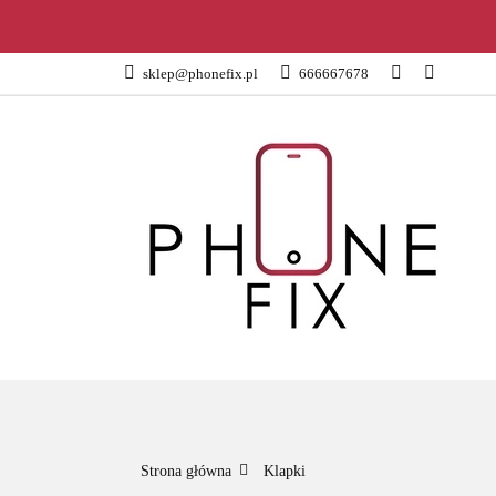
KATEGORIE
sklep@phonefix.pl
666667678
AKCESORIA
WSZYSTKIE KATEGORIE
KATEG
Strona główna
Klapki