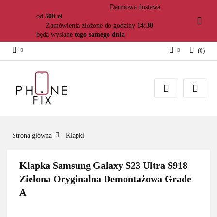
Darmowa dostawa
od
500 zł
Zamówienia złożone do godziny
14:30
będą wysłane
tego samego dnia
(
0
)
Zaloguj się
Załóż konto
Dodaj zgłoszenie
Zgody cookies
Strona główna
Klapki
Klapka Samsung Galaxy S23 Ultra S918
Zielona Oryginalna Demontażowa Grade
A