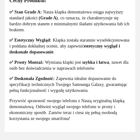
Cechy Produktu:
✅ Stan Grade A:
Nasza klapka demontażowa osiąga najwyższy
standard jakości
(Grade A)
, co oznacza, że charakteryzuje się
bardzo dobrym stanem z minimalnymi śladami użytkowania lub ich
brakiem.
✅ Estetyczny Wygląd:
Klapka została starannie wyselekcjonowana
i poddana dokładnej ocenie, aby zapewnić
estetyczny wygląd i
doskonałe dopasowanie
.
✅ Prosty Montaż:
Wymiana klapki jest
szybka i łatwa
, nawet dla
osób bez doświadczenia w naprawach telefonów.
✅ Doskonała Zgodność:
Zapewnia idealne dopasowanie do
specyfikacji technicznych Twojego Samsunga Galaxy, gwarantując
pełną funkcjonalność i wygodę użytkowania.
Przywróć sprawność swojego telefonu z Naszą oryginalną klapką
demontażową. Odśwież wygląd swojego telefonu w prosty i
ekonomiczny sposób. Zamów teraz i ciesz się pełną swobodą
korzystania ze swojego smartfona!