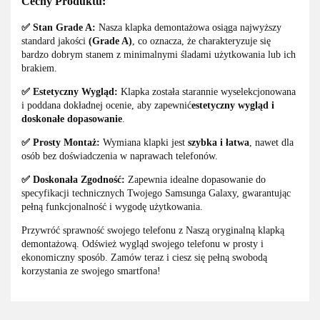
Cechy Produktu:
✅ Stan Grade A:
Nasza klapka demontażowa osiąga najwyższy
standard jakości
(Grade A)
, co oznacza, że charakteryzuje się
bardzo dobrym stanem z minimalnymi śladami użytkowania lub ich
brakiem.
✅ Estetyczny Wygląd:
Klapka została starannie wyselekcjonowana
i poddana dokładnej ocenie, aby zapewnić
estetyczny wygląd i
doskonałe dopasowanie
.
✅ Prosty Montaż:
Wymiana klapki jest
szybka i łatwa
, nawet dla
osób bez doświadczenia w naprawach telefonów.
✅ Doskonała Zgodność:
Zapewnia idealne dopasowanie do
specyfikacji technicznych Twojego Samsunga Galaxy, gwarantując
pełną funkcjonalność i wygodę użytkowania.
Przywróć sprawność swojego telefonu z Naszą oryginalną klapką
demontażową. Odśwież wygląd swojego telefonu w prosty i
ekonomiczny sposób. Zamów teraz i ciesz się pełną swobodą
korzystania ze swojego smartfona!