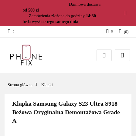
Darmowa dostawa
od
500 zł
Zamówienia złożone do godziny
14:30
będą wysłane
tego samego dnia
(
0
)
Zaloguj się
Załóż konto
Dodaj zgłoszenie
Zgody cookies
Strona główna
Klapki
Klapka Samsung Galaxy S23 Ultra S918
Beżowa Oryginalna Demontażowa Grade
A