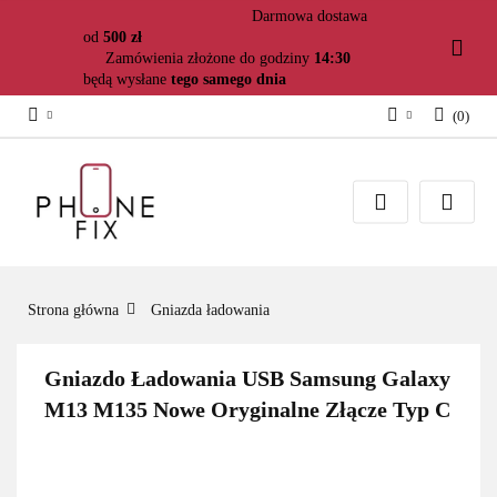
Darmowa dostawa
od
500 zł
Zamówienia złożone do godziny
14:30
będą wysłane
tego samego dnia
(
0
)
Zaloguj się
Załóż konto
Dodaj zgłoszenie
Zgody cookies
Strona główna
Gniazda ładowania
Gniazdo Ładowania USB Samsung Galaxy
M13 M135 Nowe Oryginalne Złącze Typ C