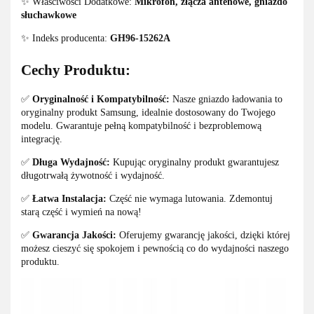
✨ Właściwości Dodatkowe:
Mikrofon, złącza antenowe, gniazdo
słuchawkowe
✨ Indeks producenta:
GH96-15262A
Cechy Produktu:
✅
Oryginalność i Kompatybilność:
Nasze gniazdo ładowania to
oryginalny produkt Samsung, idealnie dostosowany do Twojego
modelu. Gwarantuje pełną kompatybilność i bezproblemową
integrację.
✅
Długa Wydajność:
Kupując oryginalny produkt gwarantujesz
długotrwałą żywotność i wydajność.
✅
Łatwa Instalacja:
Część nie wymaga lutowania. Zdemontuj
starą część i wymień na nową!
✅
Gwarancja Jakości:
Oferujemy gwarancję jakości, dzięki której
możesz cieszyć się spokojem i pewnością co do wydajności naszego
produktu.