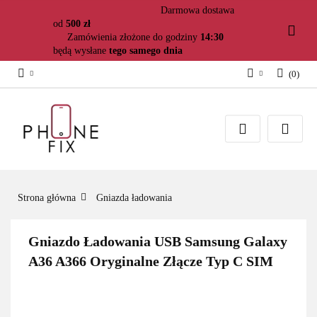
Darmowa dostawa
od
500 zł
Zamówienia złożone do godziny
14:30
będą wysłane
tego samego dnia
(
0
)
Zaloguj się
Załóż konto
Dodaj zgłoszenie
Zgody cookies
Strona główna
Gniazda ładowania
Gniazdo Ładowania USB Samsung Galaxy
A36 A366 Oryginalne Złącze Typ C SIM