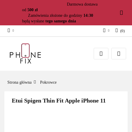
Darmowa dostawa
od
500 zł
Zamówienia złożone do godziny
14:30
będą wysłane
tego samego dnia
(
0
)
Zaloguj się
Załóż konto
Dodaj zgłoszenie
Zgody cookies
Strona główna
Pokrowce
Etui Spigen Thin Fit Apple iPhone 11