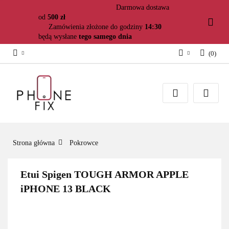
Darmowa dostawa
od
500 zł
Zamówienia złożone do godziny
14:30
będą wysłane
tego samego dnia
(
0
)
Zaloguj się
Załóż konto
Dodaj zgłoszenie
Zgody cookies
Strona główna
Pokrowce
Etui Spigen TOUGH ARMOR APPLE
iPHONE 13 BLACK