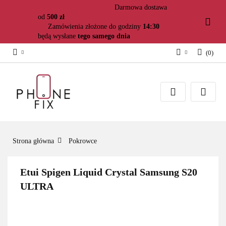
Darmowa dostawa
od
500 zł
Zamówienia złożone do godziny
14:30
będą wysłane
tego samego dnia
(
0
)
Zaloguj się
Załóż konto
Dodaj zgłoszenie
Zgody cookies
Strona główna
Pokrowce
Etui Spigen Liquid Crystal Samsung S20
ULTRA