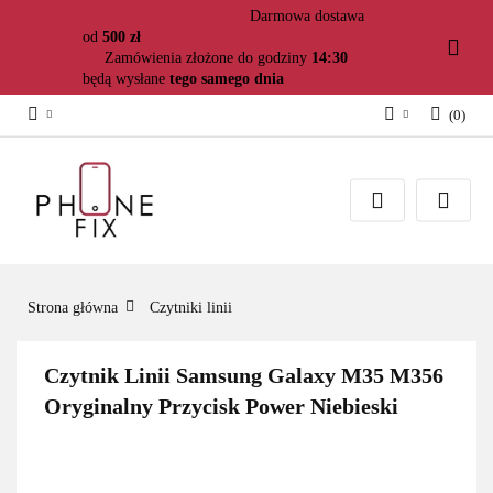
Darmowa dostawa
od
500 zł
Zamówienia złożone do godziny
14:30
będą wysłane
tego samego dnia
(
0
)
Zaloguj się
Załóż konto
Dodaj zgłoszenie
Zgody cookies
Strona główna
Czytniki linii
Czytnik Linii Samsung Galaxy M35 M356
Oryginalny Przycisk Power Niebieski