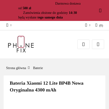
Darmowa dostawa
od
500 zł
Zamówienia złożone do godziny
14:30
będą wysłane
tego samego dnia
(
0
)
Zaloguj się
Załóż konto
Dodaj zgłoszenie
Zgody cookies
Strona główna
Baterie
Bateria Xiaomi 12 Lite BP4B Nowa
Oryginalna 4300 mAh