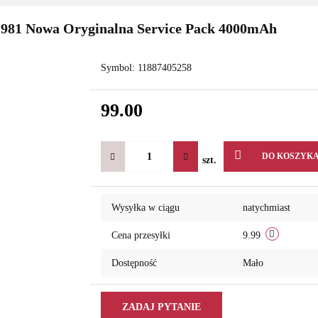
G981 Nowa Oryginalna Service Pack 4000mAh
Symbol:
11887405258
99.00
DO KOSZYK
szt.
Wysyłka w ciągu
natychmiast
Cena przesyłki
9.99
Dostępność
Mało
ZADAJ PYTANIE