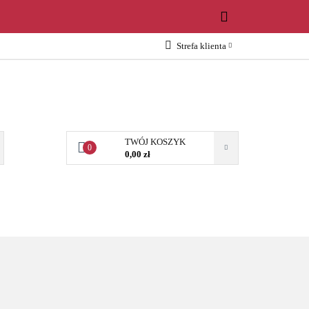
WOŚCI
Strefa klienta
Zaloguj się
Załóż konto
Dodaj zgłoszenie
Zgody cookies
TWÓJ KOSZYK
0
0,00 zł
OŚCI
AKCESORIA
NARZĘDZIA