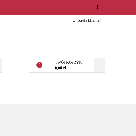
WOŚCI
Strefa klienta
Zaloguj się
Załóż konto
Dodaj zgłoszenie
Zgody cookies
TWÓJ KOSZYK
0
0,00 zł
OŚCI
AKCESORIA
NARZĘDZIA