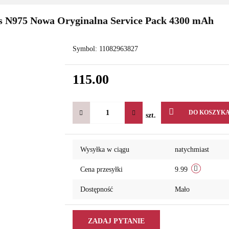
us N975 Nowa Oryginalna Service Pack 4300 mAh
Symbol:
11082963827
115.00
DO KOSZYK
szt.
Wysyłka w ciągu
natychmiast
Cena przesyłki
9.99
Dostępność
Mało
ZADAJ PYTANIE