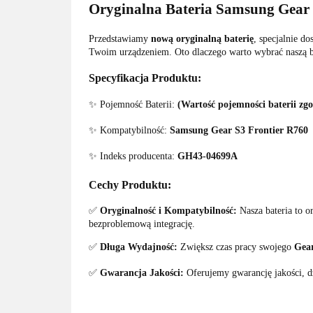
Oryginalna Bateria Samsung Gear 
Przedstawiamy
nową oryginalną baterię
, specjalnie d
Twoim urządzeniem. Oto dlaczego warto wybrać naszą b
Specyfikacja Produktu:
✨ Pojemność Baterii:
(Wartość pojemności baterii zg
✨ Kompatybilność:
Samsung Gear S3 Frontier R760
✨ Indeks producenta:
GH43-04699A
Cechy Produktu:
✅
Oryginalność i Kompatybilność:
Nasza bateria to 
bezproblemową integrację.
✅
Długa Wydajność:
Zwiększ czas pracy swojego
Gear
✅
Gwarancja Jakości:
Oferujemy gwarancję jakości, dz