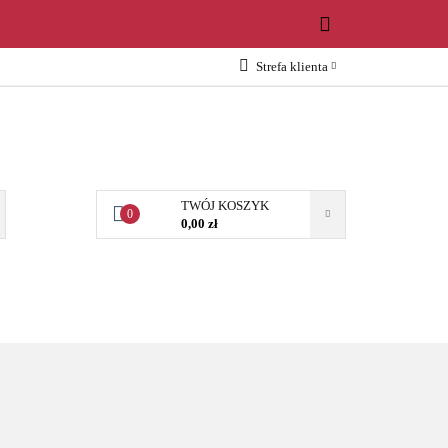
WOŚCI
Strefa klienta
Zaloguj się
Załóż konto
Dodaj zgłoszenie
Zgody cookies
TWÓJ KOSZYK
0
0,00 zł
OŚCI
AKCESORIA
NARZĘDZIA