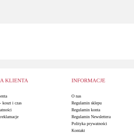
obiektywów
ervice Pack
A2347 USB-C
3700 mAh EB-
wklejka
4050 mAh
20W Kostka
Am
BS901ABY
Zasilacz
ADATA
A KLIENTA
INFORMACJE
enta
O nas
 koszt i czas
Regulamin sklepu
atności
Regulamin konta
 reklamacje
Regulamin Newslettera
Polityka prywatności
Kontakt