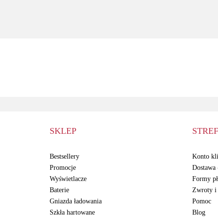
Service Pack
S
Nowy Service Pack
5000mAh
Super Amoled +
wklejki GH82-
31247A
SKLEP
STREF
Bestsellery
Konto kli
Promocje
Dostawa -
Wyświetlacze
Formy pł
Baterie
Zwroty i
Gniazda ładowania
Pomoc
Szkła hartowane
Blog