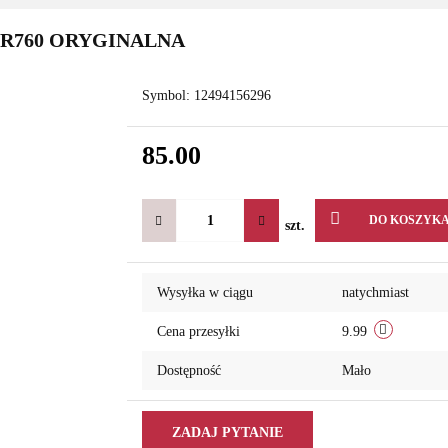
-R760 ORYGINALNA
Symbol:
12494156296
85.00
DO KOSZYK
szt.
Wysyłka w ciągu
natychmiast
Cena przesyłki
9.99
Dostępność
Mało
ZADAJ PYTANIE