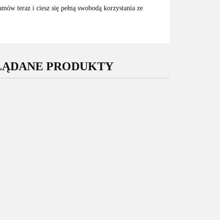
ów teraz i ciesz się pełną swobodą korzystania ze
LĄDANE PRODUKTY
Oryginalny
Oryginalny
Wyświetlacz
Wyświetlacz
yświetlacz
Samsung Galaxy
Samsung Galaxy
sung Galaxy
M15 5G M156
S24 Ultra S928
729.00
25 5G A256
199.00
Nowy Oryginalny
175.00
Nowy Service
owy Service