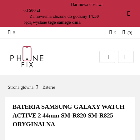
Darmowa dostawa
od
500 zł
Zamówienia złożone do godziny
14:30
będą wysłane
tego samego dnia
(
0
)
Zaloguj się
Załóż konto
Dodaj zgłoszenie
Zgody cookies
Strona główna
Baterie
BATERIA SAMSUNG GALAXY WATCH
ACTIVE 2 44mm SM-R820 SM-R825
ORYGINALNA