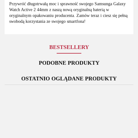
Przywróć długotrwałą moc i sprawność swojego Samsunga Galaxy
Watch Active 2 44mm z naszą nową oryginalną baterią w
oryginalnym opakowaniu producenta. Zamów teraz i ciesz się pełną
swobodą korzystania ze swojego smartfona!
BESTSELLERY
PODOBNE PRODUKTY
OSTATNIO OGLĄDANE PRODUKTY
Gniazdo
Bateria
Bateria
Or
Rysik
Oryginalny
Ładowania
Samsung
Samsung
Ła
Samsung