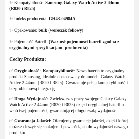
✨ Kompatybilność:
Samsung Galaxy Watch Active 2 44mm
(R820 i R825)
✨ Indeks producenta:
GH43-04984A
✨ Opakowanie:
bulk (woreczek foliowy)
✨ Pojemność Baterii:
(Wartość pojemności baterii zgodna z
oryginalnymi specyfikacjami producenta)
Cechy Produktu:
✅
Oryginalność i Kompatybilność:
Nasza bateria to oryginalny
produkt Samsung, idealnie dostosowany do modelu Galaxy Watch
Active 2 44mm (R820 i R825). Gwarantuje pełną kompatybilność i
bezproblemową integrację.
✅
Długa Wydajność:
Zwiększ czas pracy swojego Galaxy Galaxy
Watch Active 2 44mm (R820 i R825) dzięki oryginalnej baterii o
właściwej pojemności, gwarantującej długotrwałą wydajność.
✅
Gwarancja Jakości:
Oferujemy gwarancję jakości, dzięki której
możesz cieszyć się spokojem i pewnością co do wydajności naszego
produktu.