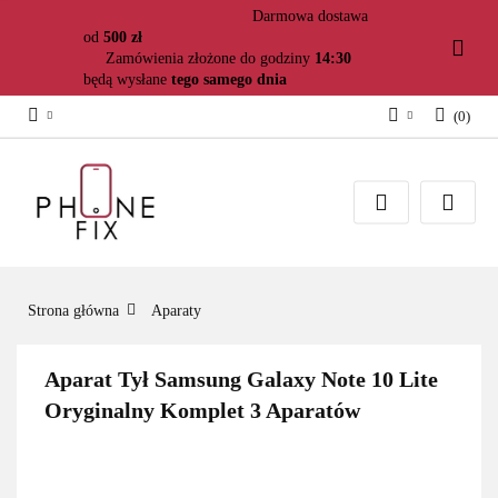
Darmowa dostawa
od
500 zł
Zamówienia złożone do godziny
14:30
będą wysłane
tego samego dnia
(
0
)
Zaloguj się
Załóż konto
Dodaj zgłoszenie
Zgody cookies
Strona główna
Aparaty
Aparat Tył Samsung Galaxy Note 10 Lite
Oryginalny Komplet 3 Aparatów