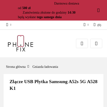
Darmowa dostawa
od
500 zł
Zamówienia złożone do godziny
14:30
będą wysłane
tego samego dnia
(
0
)
Zaloguj się
Załóż konto
Dodaj zgłoszenie
Zgody cookies
Strona główna
Gniazda ładowania
Złącze USB Płytka Samsung A52s 5G A528
K1