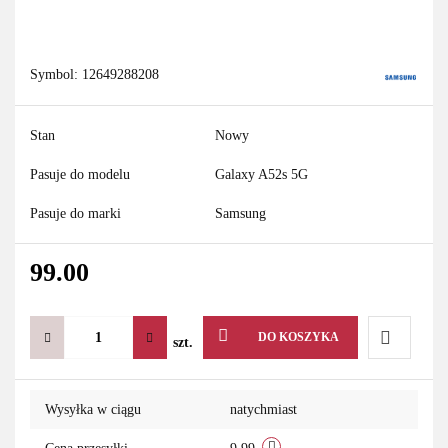
Symbol:
12649288208
Stan
Nowy
Pasuje do modelu
Galaxy A52s 5G
Pasuje do marki
Samsung
99.00
DO KOSZYKA
szt.
Do
Wysyłka w ciągu
natychmiast
przechowa