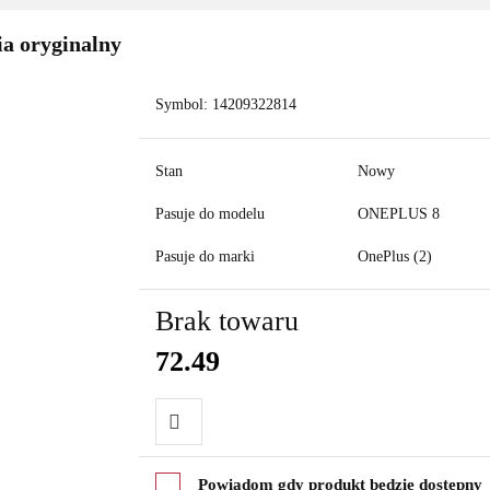
a oryginalny
Symbol:
14209322814
Stan
Nowy
Pasuje do modelu
ONEPLUS 8
Pasuje do marki
OnePlus (2)
Brak towaru
72.49
Do
Powiadom gdy produkt będzie dostępny