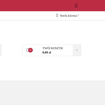
WOŚCI
Strefa klienta
Zaloguj się
Załóż konto
Dodaj zgłoszenie
Zgody cookies
TWÓJ KOSZYK
0
0,00 zł
OŚCI
AKCESORIA
NARZĘDZIA