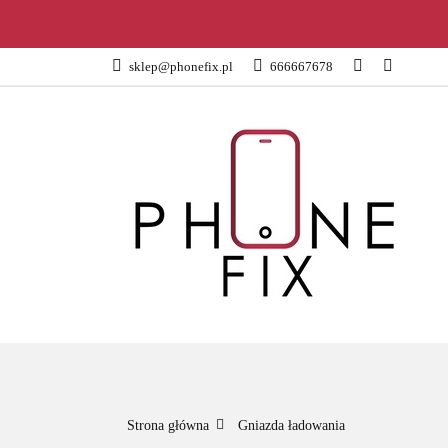
KATEGORIE
sklep@phonefix.pl
666667678
AKCESORIA
WSZYSTKIE KATEGORIE
KATEG
Strona główna
Gniazda ładowania