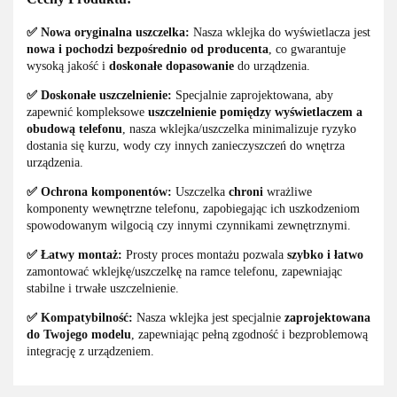
✅ Nowa oryginalna uszczelka:
Nasza wklejka do wyświetlacza jest
nowa i pochodzi bezpośrednio od producenta
, co gwarantuje
wysoką jakość i
doskonałe dopasowanie
do urządzenia.
✅ Doskonałe uszczelnienie:
Specjalnie zaprojektowana, aby
zapewnić kompleksowe
uszczelnienie pomiędzy wyświetlaczem a
obudową telefonu
, nasza wklejka/uszczelka minimalizuje ryzyko
dostania się kurzu, wody czy innych zanieczyszczeń do wnętrza
urządzenia.
✅ Ochrona komponentów:
Uszczelka
chroni
wrażliwe
komponenty wewnętrzne telefonu, zapobiegając ich uszkodzeniom
spowodowanym wilgocią czy innymi czynnikami zewnętrznymi.
✅ Łatwy montaż:
Prosty proces montażu pozwala
szybko i łatwo
zamontować wklejkę/uszczelkę na ramce telefonu, zapewniając
stabilne i trwałe uszczelnienie.
✅ Kompatybilność:
Nasza wklejka jest specjalnie
zaprojektowana
do Twojego modelu
, zapewniając pełną zgodność i bezproblemową
integrację z urządzeniem.