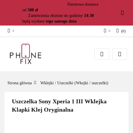
Darmowa dostawa
od
500 zł
Zamówienia złożone do godziny
14:30
będą wysłane
tego samego dnia
(
0
)
Zaloguj się
Załóż konto
Dodaj zgłoszenie
Zgody cookies
Strona główna
Wklejki / Uszczelki (Wkejki / uszczelki)
Uszczelka Sony Xperia 1 III Wklejka
Klapki Klej Oryginalna