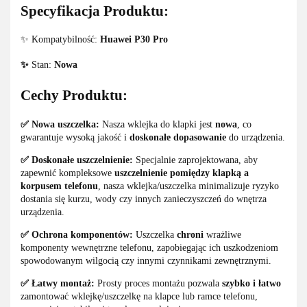
Specyfikacja Produktu:
✨ Kompatybilność:
Huawei P30 Pro
✨
Stan:
Nowa
Cechy Produktu:
✅ Nowa uszczelka:
Nasza wklejka do klapki jest
nowa
, co
gwarantuje wysoką jakość i
doskonałe dopasowanie
do urządzenia.
✅ Doskonałe uszczelnienie:
Specjalnie zaprojektowana, aby
zapewnić kompleksowe
uszczelnienie pomiędzy klapką a
korpusem telefonu
, nasza wklejka/uszczelka minimalizuje ryzyko
dostania się kurzu, wody czy innych zanieczyszczeń do wnętrza
urządzenia.
✅ Ochrona komponentów:
Uszczelka
chroni
wrażliwe
komponenty wewnętrzne telefonu, zapobiegając ich uszkodzeniom
spowodowanym wilgocią czy innymi czynnikami zewnętrznymi.
✅ Łatwy montaż:
Prosty proces montażu pozwala
szybko i łatwo
zamontować wklejkę/uszczelkę na klapce lub ramce telefonu,