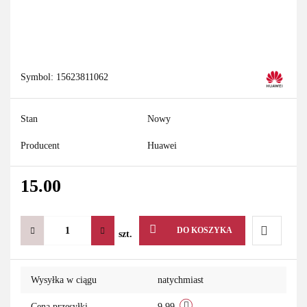
Symbol:
15623811062
Stan
Nowy
Producent
Huawei
15.00
DO KOSZYKA
szt.
Do
Wysyłka w ciągu
natychmiast
przechowa
Cena przesyłki
9.99