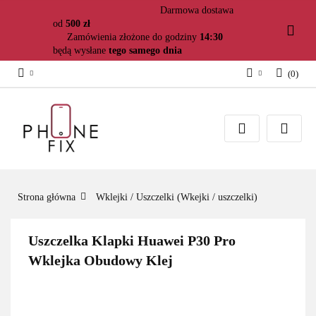
Darmowa dostawa
od
500 zł
Zamówienia złożone do godziny
14:30
będą wysłane
tego samego dnia
(
0
)
Zaloguj się
Załóż konto
Dodaj zgłoszenie
Zgody cookies
Strona główna
Wklejki / Uszczelki (Wkejki / uszczelki)
Uszczelka Klapki Huawei P30 Pro
Wklejka Obudowy Klej