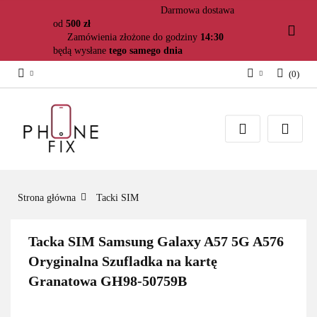
Darmowa dostawa
od
500 zł
Zamówienia złożone do godziny
14:30
będą wysłane
tego samego dnia
(
0
)
Zaloguj się
Załóż konto
Dodaj zgłoszenie
Zgody cookies
Strona główna
Tacki SIM
Tacka SIM Samsung Galaxy A57 5G A576
Oryginalna Szufladka na kartę
Granatowa GH98-50759B