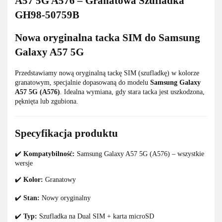
A57 5G A576 – Granatowa Szufladka
GH98-50759B
Nowa oryginalna tacka SIM do Samsung
Galaxy A57 5G
Przedstawiamy nową oryginalną tackę SIM (szufladkę) w kolorze
granatowym, specjalnie dopasowaną do modelu
Samsung Galaxy
A57 5G (A576)
. Idealna wymiana, gdy stara tacka jest uszkodzona,
pęknięta lub zgubiona.
Specyfikacja produktu
✔️
Kompatybilność:
Samsung Galaxy A57 5G (A576) – wszystkie
wersje
✔️
Kolor:
Granatowy
✔️
Stan:
Nowy oryginalny
✔️
Typ:
Szufladka na Dual SIM + karta microSD