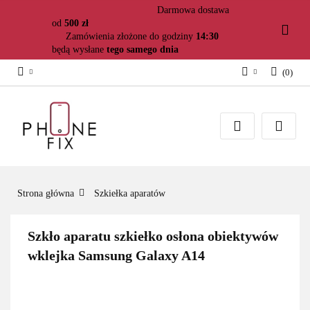
Darmowa dostawa
od
500 zł
Zamówienia złożone do godziny
14:30
będą wysłane
tego samego dnia
(
0
)
Zaloguj się
Załóż konto
Dodaj zgłoszenie
Zgody cookies
Strona główna
Szkiełka aparatów
Szkło aparatu szkiełko osłona obiektywów
wklejka Samsung Galaxy A14