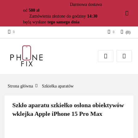
Darmowa dostawa
od
500 zł
Zamówienia złożone do godziny
14:30
będą wysłane
tego samego dnia
(
0
)
Zaloguj się
Załóż konto
Dodaj zgłoszenie
Zgody cookies
Strona główna
Szkiełka aparatów
Szkło aparatu szkiełko osłona obiektywów
wklejka Apple iPhone 15 Pro Max