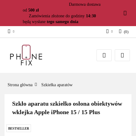
Darmowa dostawa
od
500 zł
Zamówienia złożone do godziny
14:30
będą wysłane
tego samego dnia
(
0
)
Zaloguj się
Załóż konto
Dodaj zgłoszenie
Zgody cookies
Strona główna
Szkiełka aparatów
Szkło aparatu szkiełko osłona obiektywów
wklejka Apple iPhone 15 / 15 Plus
BESTSELLER