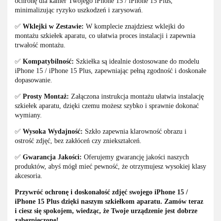
ochronę dla kamer Twojego iPhone 15 / iPhone 15 Plus,
minimalizując ryzyko uszkodzeń i zarysowań.
✅
Wklejki w Zestawie:
W komplecie znajdziesz wklejki do
montażu szkiełek aparatu, co ułatwia proces instalacji i zapewnia
trwałość montażu.
✅
Kompatybilność:
Szkiełka są idealnie dostosowane do modelu
iPhone 15 / iPhone 15 Plus, zapewniając pełną zgodność i doskonałe
dopasowanie.
✅
Prosty Montaż:
Załączona instrukcja montażu ułatwia instalację
szkiełek aparatu, dzięki czemu możesz szybko i sprawnie dokonać
wymiany.
✅
Wysoka Wydajność:
Szkło zapewnia klarowność obrazu i
ostrość zdjęć, bez zakłóceń czy zniekształceń.
✅
Gwarancja Jakości:
Oferujemy gwarancję jakości naszych
produktów, abyś mógł mieć pewność, że otrzymujesz wysokiej klasy
akcesoria.
Przywróć ochronę i doskonałość zdjęć swojego iPhone 15 /
iPhone 15 Plus dzięki naszym szkiełkom aparatu. Zamów teraz
i ciesz się spokojem, wiedząc, że Twoje urządzenie jest dobrze
zabezpieczone!