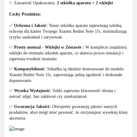
✨ Zawartość Opakowania:
2 szkiełka aparatu + 2 wklejki
Cechy Produktu:
✅
Ochrona i Jakość:
Nasze szkiełka aparatu zapewniają solidną
ochronę dla kamer Twojego Xiaomi Redmi Note 11s, minimalizując
ryzyko uszkodzeń i zarysowań.
✅
Prosty montaż
-
Wklejki w Zestawie :
W komplecie znajdziesz
wklejki do montażu szkiełek aparatu, co ułatwia proces instalacji i
zapewnia trwałość montażu.
✅
Kompatybilność:
Szkiełka są idealnie dostosowane do modelu
Xiaomi Redmi Note 11s, zapewniając pełną zgodność i doskonałe
dopasowanie.
✅
Wysoka Wydajność:
Szkło zapewnia klarowność obrazu i
ostrość zdjęć, bez zakłóceń czy zniekształceń.
✅
Gwarancja Jakości:
Oferujemy gwarancję jakości naszych
produktów, abyś mógł mieć pewność, że otrzymujesz wysokiej klasy
akcesoria.