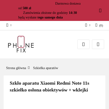
Darmowa dostawa
od
500 zł
Zamówienia złożone do godziny
14:30
będą wysłane
tego samego dnia
(
0
)
Zaloguj się
Załóż konto
Dodaj zgłoszenie
Zgody cookies
Strona główna
Szkiełka aparatów
Szkło aparatu Xiaomi Redmi Note 11s
szkiełko osłona obiektywów + wklejki