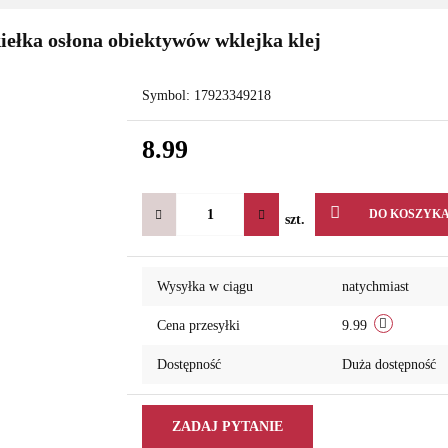
iełka osłona obiektywów wklejka klej
Symbol:
17923349218
8.99
DO KOSZYK
szt.
Wysyłka w ciągu
natychmiast
Cena przesyłki
9.99
Dostępność
Duża dostępność
ZADAJ PYTANIE