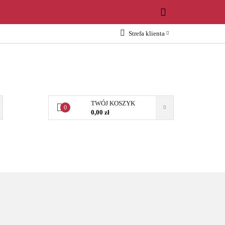
WOŚCI
Strefa klienta
Zaloguj się
Załóż konto
Dodaj zgłoszenie
Zgody cookies
TWÓJ KOSZYK
0
0,00 zł
OŚCI
AKCESORIA
NARZĘDZIA