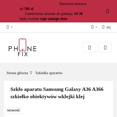
Darmowa dostawa
od
500 zł
Zamówienia złożone do godziny
14:30
będą wysłane
tego samego dnia
(
0
)
Zaloguj się
Załóż konto
Dodaj zgłoszenie
Zgody cookies
Strona główna
Szkiełka aparatów
Szkło aparatu Samsung Galaxy A36 A366
szkiełko obiektywów wklejki klej
NOWOŚĆ