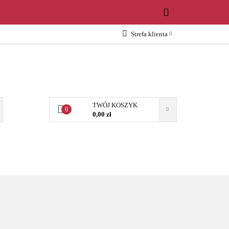
WOŚCI
Strefa klienta
Zaloguj się
Załóż konto
Dodaj zgłoszenie
Zgody cookies
TWÓJ KOSZYK
0
0,00 zł
OŚCI
AKCESORIA
NARZĘDZIA