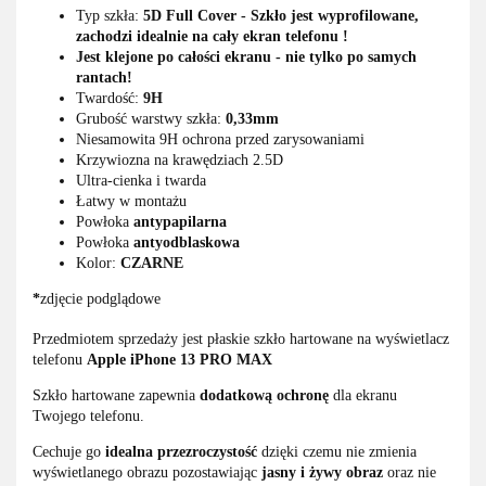
Typ szkła:
5D Full Cover - Szkło jest wyprofilowane,
zachodzi idealnie na cały ekran telefonu !
Jest klejone po całości ekranu - nie tylko po samych
rantach!
Twardość:
9H
Grubość warstwy szkła:
0,33mm
Niesamowita 9H ochrona przed zarysowaniami
Krzywiozna na krawędziach 2.5D
Ultra-cienka i twarda
Łatwy w montażu
Powłoka
antypapilarna
Powłoka
antyodblaskowa
Kolor:
CZARNE
*
zdjęcie podglądowe
Przedmiotem sprzedaży jest płaskie szkło hartowane na wyświetlacz
telefonu
Apple
iPhone 13 PRO MAX
Szkło hartowane zapewnia
dodatkową ochronę
dla ekranu
Twojego telefonu.
Cechuje go
idealna przezroczystość
dzięki czemu nie zmienia
wyświetlanego obrazu pozostawiając
jasny i żywy obraz
oraz nie