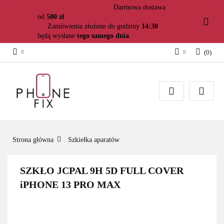
Darmowa dostawa
od
500 zł
Zamówienia złożone do godziny
14:30
będą wysłane
tego samego dnia
(
0
)
Zaloguj się
Załóż konto
Dodaj zgłoszenie
Zgody cookies
Strona główna
Szkiełka aparatów
SZKŁO JCPAL 9H 5D FULL COVER
iPHONE 13 PRO MAX