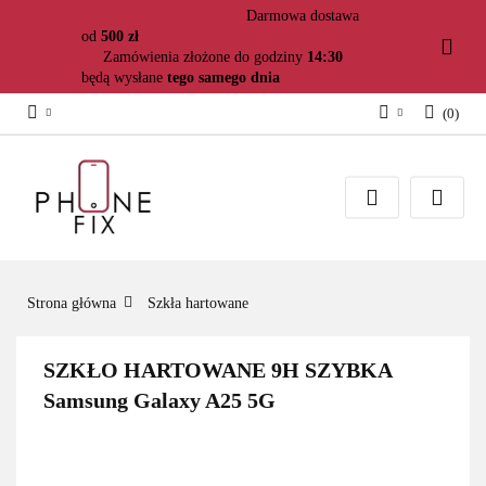
Darmowa dostawa
od
500 zł
Zamówienia złożone do godziny
14:30
będą wysłane
tego samego dnia
(
0
)
Zaloguj się
Załóż konto
Dodaj zgłoszenie
Zgody cookies
Strona główna
Szkła hartowane
SZKŁO HARTOWANE 9H SZYBKA
Samsung Galaxy A25 5G